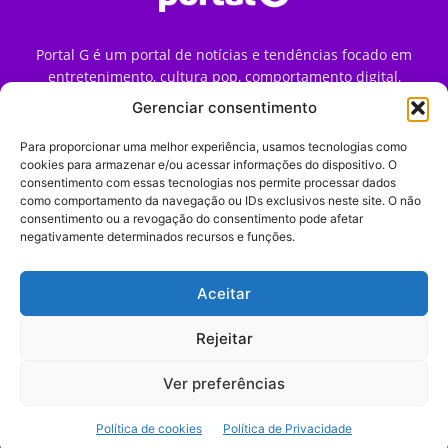
Portal G é um portal de notícias e tendências focado em
entretenimento, cultura pop, comportamento digital,
streaming, games e iniciativas de marca que impactam a
Gerenciar consentimento
forma como o público vive e consome internet no Brasil.
Para proporcionar uma melhor experiência, usamos tecnologias como
Contato:
contato@portalg.com.br
cookies para armazenar e/ou acessar informações do dispositivo. O
consentimento com essas tecnologias nos permite processar dados
como comportamento da navegação ou IDs exclusivos neste site. O não
consentimento ou a revogação do consentimento pode afetar
negativamente determinados recursos e funções.
Aceitar
Início
Sobre
Termos de Uso
Política de Privacidade
Contato
Expediente
Rejeitar
Ver preferências
© 2009–2026 Portal G. Todos os direitos reservados. Notícias e
Política de cookies
Política de Privacidade
tendências de consumo, marketing e comportamento digital.