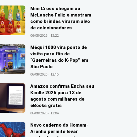
Mini Crocs chegam ao
McLanche Feliz e mostram
como brindes viraram alvo
de colecionadores
06/08/2026 - 13:22
Méqui 1000 vira ponto de
visita para fãs de
“Guerreiras do K-Pop” em
São Paulo
06/08/2026 - 12:15
Amazon confirma Encha seu
Kindle 2026 para 13 de
agosto com milhares de
eBooks grátis
06/08/2026 - 12:04
Novo caderno do Homem-
Aranha permite levar