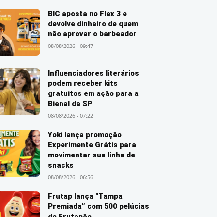
BIC aposta no Flex 3 e
devolve dinheiro de quem
não aprovar o barbeador
08/08/2026 - 09:47
Influenciadores literários
podem receber kits
gratuitos em ação para a
Bienal de SP
08/08/2026 - 07:22
Yoki lança promoção
Experimente Grátis para
movimentar sua linha de
snacks
08/08/2026 - 06:56
Frutap lança “Tampa
Premiada” com 500 pelúcias
do Frutapão