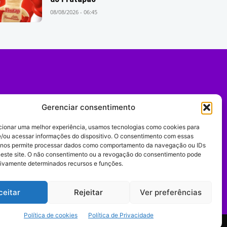
08/08/2026 - 06:45
Gerenciar consentimento
cionar uma melhor experiência, usamos tecnologias como cookies para
/ou acessar informações do dispositivo. O consentimento com essas
 nos permite processar dados como comportamento da navegação ou IDs
neste site. O não consentimento ou a revogação do consentimento pode
tivamente determinados recursos e funções.
Expediente
ceitar
Rejeitar
Ver preferências
Política de cookies
Política de Privacidade
comportamento digital.