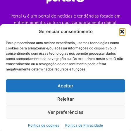
Portal G é um portal de notícias e tendências focado em
entretenimento, cultura pop, comportamento digital,
streaming, games e iniciativas de marca que impactam a
Gerenciar consentimento
forma como o público vive e consome internet no Brasil.
Para proporcionar uma melhor experiência, usamos tecnologias como
Contato:
contato@portalg.com.br
cookies para armazenar e/ou acessar informações do dispositivo. O
consentimento com essas tecnologias nos permite processar dados
como comportamento da navegação ou IDs exclusivos neste site. O não
consentimento ou a revogação do consentimento pode afetar
negativamente determinados recursos e funções.
Aceitar
Início
Sobre
Termos de Uso
Política de Privacidade
Contato
Expediente
Rejeitar
Ver preferências
© 2009–2026 Portal G. Todos os direitos reservados. Notícias e
Política de cookies
Política de Privacidade
tendências de consumo, marketing e comportamento digital.