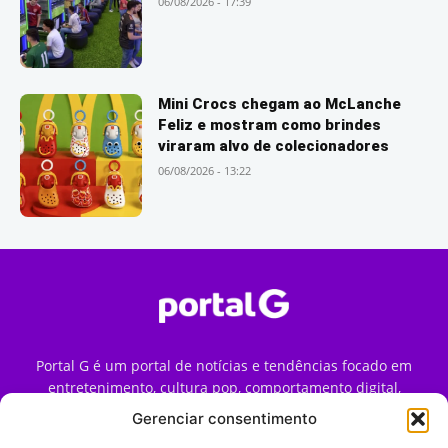
06/08/2026 - 17:39
Mini Crocs chegam ao McLanche
Feliz e mostram como brindes
viraram alvo de colecionadores
06/08/2026 - 13:22
Portal G é um portal de notícias e tendências focado em
entretenimento, cultura pop, comportamento digital,
streaming, games e iniciativas de marca que impactam a
Gerenciar consentimento
forma como o público vive e consome internet no Brasil.