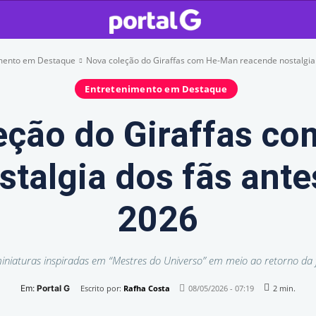
mento em Destaque
Nova coleção do Giraffas com He-Man reacende nostalgia d
Entretenimento em Destaque
eção do Giraffas c
talgia dos fãs ante
2026
iniaturas inspiradas em “Mestres do Universo” em meio ao retorno da
Em:
Portal G
Escrito por:
Rafha Costa
08/05/2026 - 07:19
2
min.