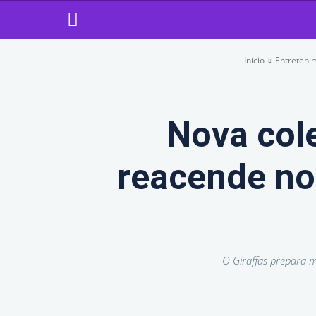
Início
Entreteni
Nova col
reacende nos
O Giraffas prepara m