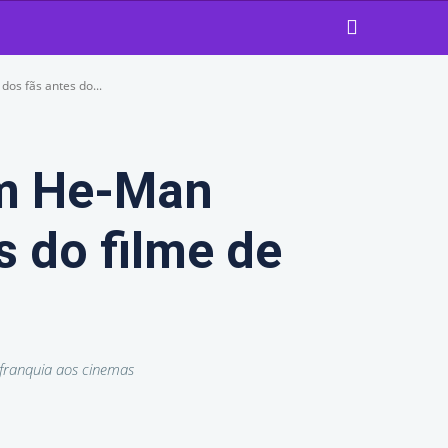
os fãs antes do...
om He-Man
s do filme de
 franquia aos cinemas