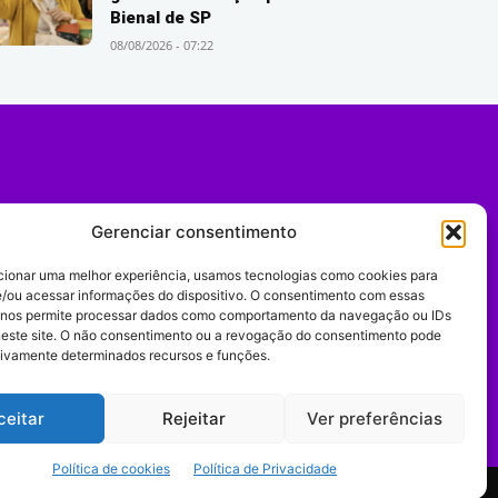
Bienal de SP
08/08/2026 - 07:22
Gerenciar consentimento
cionar uma melhor experiência, usamos tecnologias como cookies para
/ou acessar informações do dispositivo. O consentimento com essas
 nos permite processar dados como comportamento da navegação ou IDs
neste site. O não consentimento ou a revogação do consentimento pode
tivamente determinados recursos e funções.
Expediente
ceitar
Rejeitar
Ver preferências
Política de cookies
Política de Privacidade
comportamento digital.