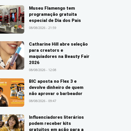
Museu Flamengo tem
programação gratuita
especial de Dia dos Pais
08/08/2026 - 21:59
Catharine Hill abre seleção
para creators e
maquiadores na Beauty Fair
2026
08/08/2026 - 12:08
BIC aposta no Flex 3 e
devolve dinheiro de quem
não aprovar o barbeador
08/08/2026 - 09:47
Influenciadores literários
podem receber kits
gratuitos em ação para a