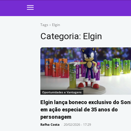
Tags
Elgin
Categoria:
Elgin
Oportunidades e Vantagens
Elgin lança boneco exclusivo do Son
em ação especial de 35 anos do
personagem
Rafha Costa
-
20/02/2026 - 17:29