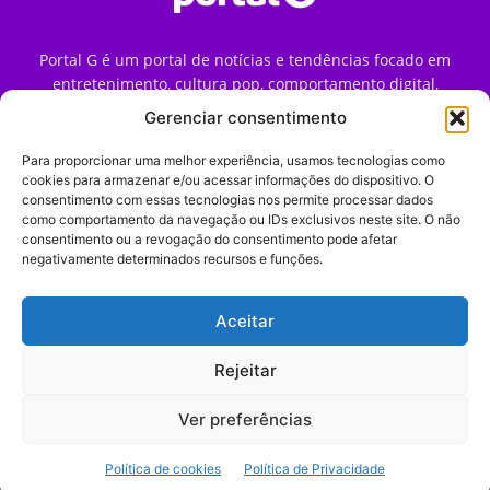
Portal G é um portal de notícias e tendências focado em
entretenimento, cultura pop, comportamento digital,
streaming, games e iniciativas de marca que impactam a
Gerenciar consentimento
forma como o público vive e consome internet no Brasil.
Para proporcionar uma melhor experiência, usamos tecnologias como
Contato:
contato@portalg.com.br
cookies para armazenar e/ou acessar informações do dispositivo. O
consentimento com essas tecnologias nos permite processar dados
como comportamento da navegação ou IDs exclusivos neste site. O não
consentimento ou a revogação do consentimento pode afetar
negativamente determinados recursos e funções.
Aceitar
Início
Sobre
Termos de Uso
Política de Privacidade
Contato
Expediente
Rejeitar
Ver preferências
© 2009–2026 Portal G. Todos os direitos reservados. Notícias e
Política de cookies
Política de Privacidade
tendências de consumo, marketing e comportamento digital.