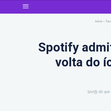
Início
Tec
Spotify admi
volta do 
Spotify diz que