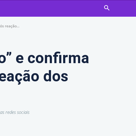
ós reação...
o” e confirma
reação dos
as redes sociais