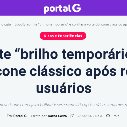
nologia
Spotify admite “brilho temporário” e confirma volta do ícone clássico ap
Dicas e Experiências
te “brilho temporári
ícone clássico após 
usuários
 novo ícone com efeito brilhante será removido após críticas e memes n
Em:
Portal G
Escrito por:
Rafha Costa
17/05/2026 - 16:34
1
min.