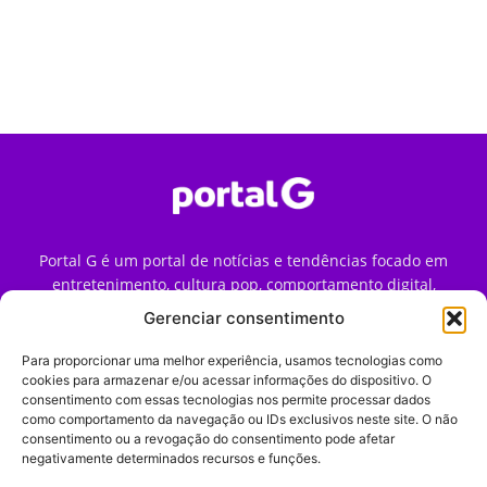
Portal G é um portal de notícias e tendências focado em
entretenimento, cultura pop, comportamento digital,
streaming, games e iniciativas de marca que impactam a
Gerenciar consentimento
forma como o público vive e consome internet no Brasil.
Para proporcionar uma melhor experiência, usamos tecnologias como
Contato:
contato@portalg.com.br
cookies para armazenar e/ou acessar informações do dispositivo. O
consentimento com essas tecnologias nos permite processar dados
como comportamento da navegação ou IDs exclusivos neste site. O não
consentimento ou a revogação do consentimento pode afetar
negativamente determinados recursos e funções.