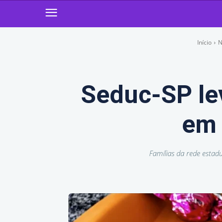
Início
N
Seduc-SP lev
em 
Famílias da rede estad