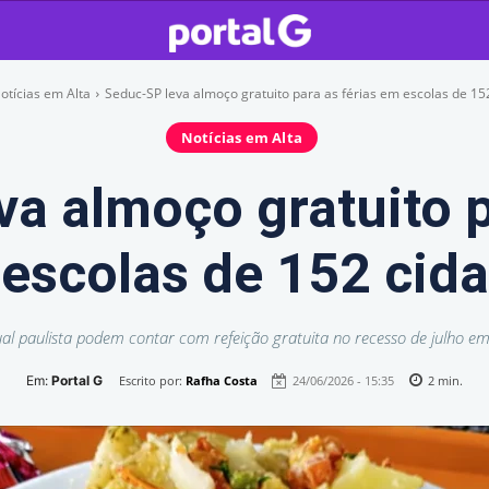
otícias em Alta
Seduc-SP leva almoço gratuito para as férias em escolas de 15
Notícias em Alta
a almoço gratuito p
escolas de 152 cid
ual paulista podem contar com refeição gratuita no recesso de julho em
Em:
Portal G
Escrito por:
Rafha Costa
24/06/2026 - 15:35
2
min.