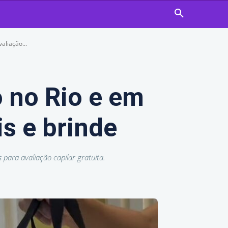
aliação...
 no Rio e em
is e brinde
para avaliação capilar gratuita.