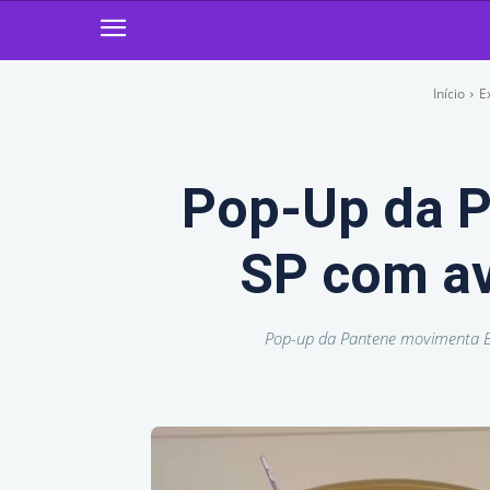
Início
E
Pop-Up da P
SP com ava
Pop-up da Pantene movimenta Bar