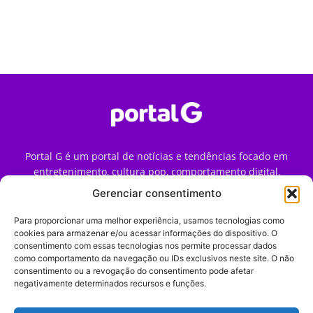
Portal G é um portal de notícias e tendências focado em
entretenimento, cultura pop, comportamento digital,
streaming, games e iniciativas de marca que impactam a
Gerenciar consentimento
forma como o público vive e consome internet no Brasil.
Para proporcionar uma melhor experiência, usamos tecnologias como
Contato:
contato@portalg.com.br
cookies para armazenar e/ou acessar informações do dispositivo. O
consentimento com essas tecnologias nos permite processar dados
como comportamento da navegação ou IDs exclusivos neste site. O não
consentimento ou a revogação do consentimento pode afetar
negativamente determinados recursos e funções.