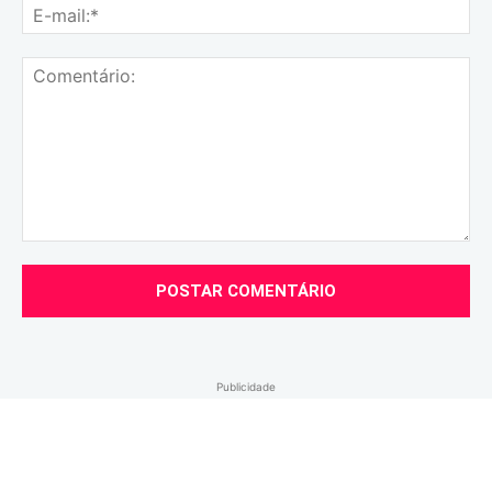
E-
mai
Comentário:
Publicidade