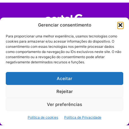
Gerenciar consentimento
Portal G é um portal de notícias e tendências focado em
Para proporcionar uma melhor experiência, usamos tecnologias como
cookies para armazenar e/ou acessar informações do dispositivo. O
entretenimento, cultura pop, comportamento digital,
consentimento com essas tecnologias nos permite processar dados
streaming, games e iniciativas de marca que impactam a
como comportamento da navegação ou IDs exclusivos neste site. O não
forma como o público vive e consome internet no Brasil.
consentimento ou a revogação do consentimento pode afetar
negativamente determinados recursos e funções.
Contato:
contato@portalg.com.br
Aceitar
Rejeitar
Ver preferências
Início
Sobre
Termos de Uso
Política de Privacidade
Contato
Expediente
Política de cookies
Política de Privacidade