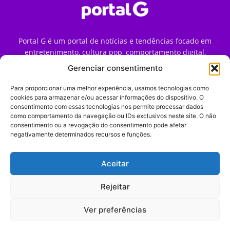
Portal G é um portal de notícias e tendências focado em
entretenimento, cultura pop, comportamento digital,
streaming, games e iniciativas de marca que impactam a
Gerenciar consentimento
forma como o público vive e consome internet no Brasil.
Para proporcionar uma melhor experiência, usamos tecnologias como
Contato:
contato@portalg.com.br
cookies para armazenar e/ou acessar informações do dispositivo. O
consentimento com essas tecnologias nos permite processar dados
como comportamento da navegação ou IDs exclusivos neste site. O não
consentimento ou a revogação do consentimento pode afetar
negativamente determinados recursos e funções.
Aceitar
Início
Sobre
Termos de Uso
Política de Privacidade
Contato
Expediente
Rejeitar
Ver preferências
© 2009–2026 Portal G. Todos os direitos reservados. Notícias e