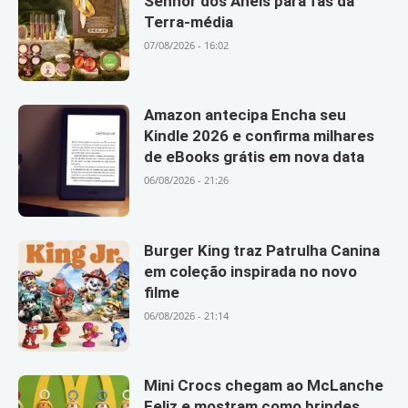
Senhor dos Anéis para fãs da
Terra-média
07/08/2026 - 16:02
Amazon antecipa Encha seu
Kindle 2026 e confirma milhares
de eBooks grátis em nova data
06/08/2026 - 21:26
Burger King traz Patrulha Canina
em coleção inspirada no novo
filme
06/08/2026 - 21:14
Mini Crocs chegam ao McLanche
Feliz e mostram como brindes