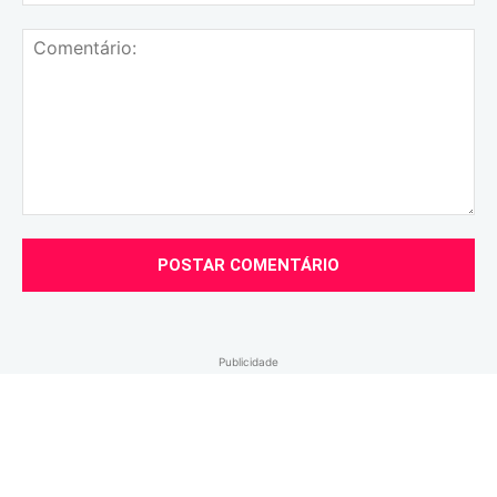
mai
Comentário:
Publicidade