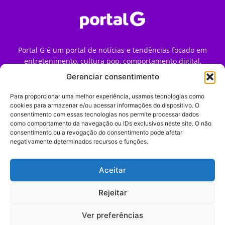
Portal G é um portal de notícias e tendências focado em
entretenimento, cultura pop, comportamento digital,
streaming, games e iniciativas de marca que impactam a
Gerenciar consentimento
forma como o público vive e consome internet no Brasil.
Para proporcionar uma melhor experiência, usamos tecnologias como
Contato:
contato@portalg.com.br
cookies para armazenar e/ou acessar informações do dispositivo. O
consentimento com essas tecnologias nos permite processar dados
como comportamento da navegação ou IDs exclusivos neste site. O não
consentimento ou a revogação do consentimento pode afetar
negativamente determinados recursos e funções.
Aceitar
Início
Sobre
Termos de Uso
Política de Privacidade
Contato
Expediente
Rejeitar
Ver preferências