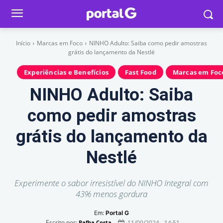
Início
Marcas em Foco
NINHO Adulto: Saiba como pedir amostras
grátis do lançamento da Nestlé
Experiências e Benefícios
Fast Food
Marcas em Foc
NINHO Adulto: Saiba
como pedir amostras
grátis do lançamento da
Nestlé
Experimente o sabor irresistível do NINHO Integral com
43% menos gordura
Em:
Portal G
Escrito por:
11/09/2024 - 14:51
Rafha Costa