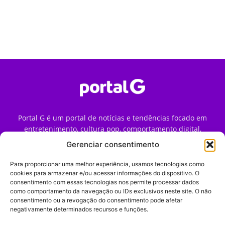
Portal G é um portal de notícias e tendências focado em
entretenimento, cultura pop, comportamento digital,
streaming, games e iniciativas de marca que impactam a
Gerenciar consentimento
forma como o público vive e consome internet no Brasil.
Para proporcionar uma melhor experiência, usamos tecnologias como
Contato:
contato@portalg.com.br
cookies para armazenar e/ou acessar informações do dispositivo. O
consentimento com essas tecnologias nos permite processar dados
como comportamento da navegação ou IDs exclusivos neste site. O não
consentimento ou a revogação do consentimento pode afetar
negativamente determinados recursos e funções.