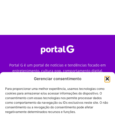
Portal G é um portal de notícias e tendências focado em
entretenimento, cultura pop, comportamento digital,
streaming, games e iniciativas de marca que impactam a
Gerenciar consentimento
forma como o público vive e consome internet no Brasil.
Para proporcionar uma melhor experiência, usamos tecnologias como
Contato:
contato@portalg.com.br
cookies para armazenar e/ou acessar informações do dispositivo. O
consentimento com essas tecnologias nos permite processar dados
como comportamento da navegação ou IDs exclusivos neste site. O não
consentimento ou a revogação do consentimento pode afetar
negativamente determinados recursos e funções.