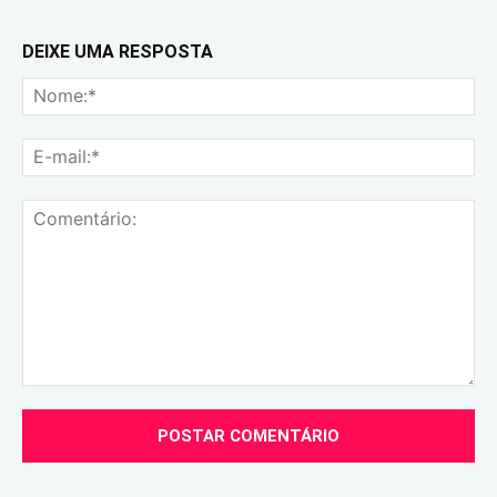
DEIXE UMA RESPOSTA
No
E-
mai
Comentário: