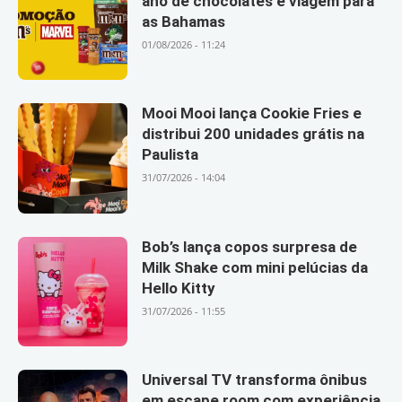
ano de chocolates e viagem para
as Bahamas
01/08/2026 - 11:24
Mooi Mooi lança Cookie Fries e
distribui 200 unidades grátis na
Paulista
31/07/2026 - 14:04
Bob’s lança copos surpresa de
Milk Shake com mini pelúcias da
Hello Kitty
31/07/2026 - 11:55
Universal TV transforma ônibus
em escape room com experiência