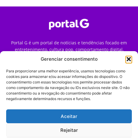
Portal G é um portal de notícias e tendências focado em
entretenimento, cultura pop, comportamento digital,
streaming, games e iniciativas de marca que impactam a
Gerenciar consentimento
forma como o público vive e consome internet no Brasil.
Para proporcionar uma melhor experiência, usamos tecnologias como
Contato:
contato@portalg.com.br
cookies para armazenar e/ou acessar informações do dispositivo. O
consentimento com essas tecnologias nos permite processar dados
como comportamento da navegação ou IDs exclusivos neste site. O não
consentimento ou a revogação do consentimento pode afetar
negativamente determinados recursos e funções.
Aceitar
Início
Sobre
Termos de Uso
Política de Privacidade
Contato
Expediente
Rejeitar