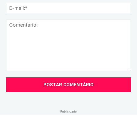
E-
mai
Comentário:
Publicidade