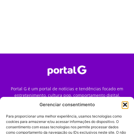
Portal G é um portal de notícias e tendências focado em
entretenimento, cultura pop, comportamento digital,
streaming, games e iniciativas de marca que impactam a
Gerenciar consentimento
forma como o público vive e consome internet no Brasil.
Para proporcionar uma melhor experiência, usamos tecnologias como
Contato:
contato@portalg.com.br
cookies para armazenar e/ou acessar informações do dispositivo. O
consentimento com essas tecnologias nos permite processar dados
como comportamento da navegação ou IDs exclusivos neste site. O não