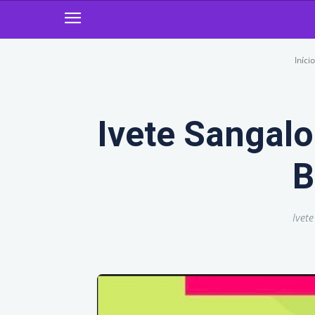
Início
Ivete Sangalo
B
Ivet