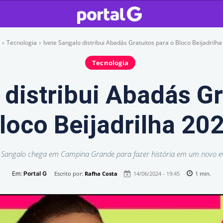
Tecnologia
Ivete Sangalo distribui Abadás Gratuitos para o Bloco Beijadrilh
Tecnologia
 distribui Abadás Gr
loco Beijadrilha 20
e Sangalo chega em Campina Grande para fazer história em um novo e
Em:
Portal G
Escrito por:
Rafha Costa
14/06/2024 - 19:45
1
min.