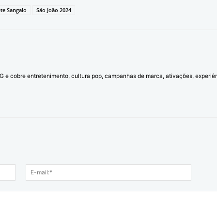
ete Sangalo
São João 2024
l G e cobre entretenimento, cultura pop, campanhas de marca, ativações, experi
Nome:*
E-
mail:*