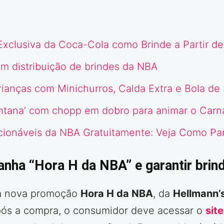
xclusiva da Coca-Cola como Brinde a Partir d
m distribuição de brindes da NBA
anças com Minichurros, Calda Extra e Bola de 
ontana’ com chopp em dobro para animar o Carn
cionáveis da NBA Gratuitamente: Veja Como Part
nha “Hora H da NBA” e garantir brind
 da nova promoção
Hora H da NBA
, da
Hellmann’
após a compra, o consumidor deve acessar o
sit