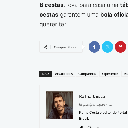
8 cestas
, leva para casa uma
tá
cestas
garantem uma
bola ofici
querer ter.
Compartilhado
TAGS
Atualidades
Campanhas
Experience
Ma
Rafha Costa
https://portalg.com.br
Rafha Costa é editor do Porta
Brasil.