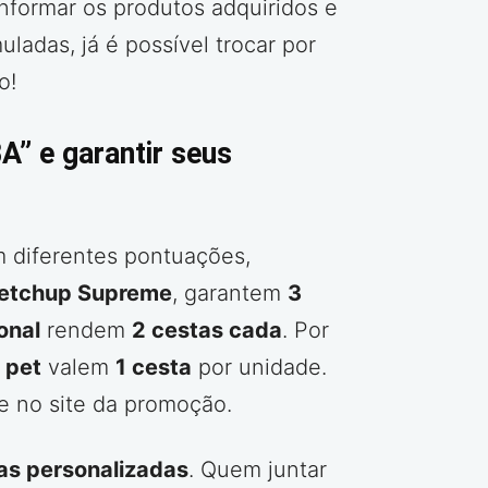
nformar os produtos adquiridos e
adas, já é possível trocar por
o!
” e garantir seus
m diferentes pontuações,
etchup Supreme
, garantem
3
onal
rendem
2 cestas cada
. Por
u
pet
valem
1 cesta
por unidade.
e no site da promoção.
ras personalizadas
. Quem juntar