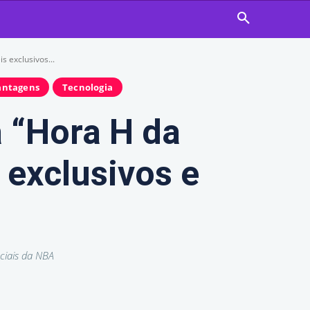
 exclusivos...
antagens
Tecnologia
 “Hora H da
 exclusivos e
ciais da NBA