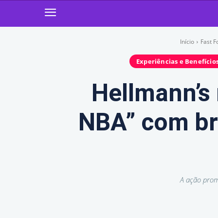
Início
Fast F
Experiências e Benefício
Hellmann’s
NBA” com bri
A ação prom