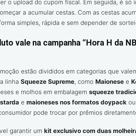
er o upload do cupom fiscal. Em seguida, é só i
omeçar a acumular cestas. Com as cestas acumul
forma simples, rápida e sem depender de sortei
uto vale na campanha “Hora H da NBA
omoção estão divididos em categorias que vale
da linha
Squeeze Supreme
, como
Maionese
e
K
oneses e molhos em embalagem
squeeze tradici
starda
e
maioneses nos formatos doypack
o
onsumidor pode trocar por prêmios diretament
ível garantir um
kit exclusivo com duas molhei