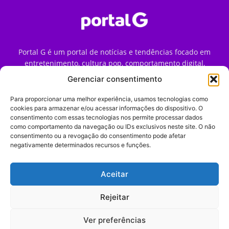
Portal G é um portal de notícias e tendências focado em
entretenimento, cultura pop, comportamento digital,
streaming, games e iniciativas de marca que impactam a
Gerenciar consentimento
forma como o público vive e consome internet no Brasil.
Para proporcionar uma melhor experiência, usamos tecnologias como
Contato:
contato@portalg.com.br
cookies para armazenar e/ou acessar informações do dispositivo. O
consentimento com essas tecnologias nos permite processar dados
como comportamento da navegação ou IDs exclusivos neste site. O não
consentimento ou a revogação do consentimento pode afetar
negativamente determinados recursos e funções.
Aceitar
Início
Sobre
Termos de Uso
Política de Privacidade
Contato
Expediente
Rejeitar
Ver preferências