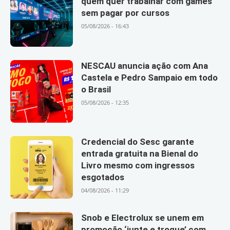
quem quer trabalhar com games
sem pagar por cursos
05/08/2026 - 16:43
NESCAU anuncia ação com Ana
Castela e Pedro Sampaio em todo
o Brasil
05/08/2026 - 12:35
Credencial do Sesc garante
entrada gratuita na Bienal do
Livro mesmo com ingressos
esgotados
04/08/2026 - 11:29
Snob e Electrolux se unem em
promoção ‘junte e troque’ com