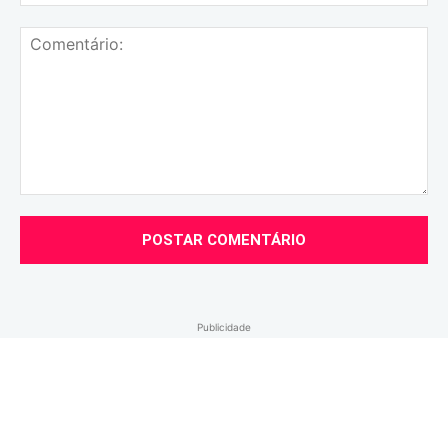
mai
Comentário:
Publicidade