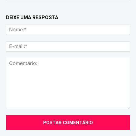
DEIXE UMA RESPOSTA
No
E-
mai
Comentário: