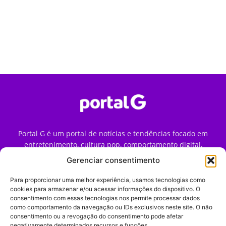
Portal G é um portal de notícias e tendências focado em
entretenimento, cultura pop, comportamento digital,
streaming, games e iniciativas de marca que impactam a
Gerenciar consentimento
forma como o público vive e consome internet no Brasil.
Para proporcionar uma melhor experiência, usamos tecnologias como
Contato:
contato@portalg.com.br
cookies para armazenar e/ou acessar informações do dispositivo. O
consentimento com essas tecnologias nos permite processar dados
como comportamento da navegação ou IDs exclusivos neste site. O não
consentimento ou a revogação do consentimento pode afetar
negativamente determinados recursos e funções.