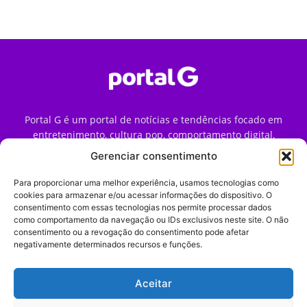
Portal G é um portal de notícias e tendências focado em
entretenimento, cultura pop, comportamento digital,
streaming, games e iniciativas de marca que impactam a
Gerenciar consentimento
forma como o público vive e consome internet no Brasil.
Para proporcionar uma melhor experiência, usamos tecnologias como
Contato:
contato@portalg.com.br
cookies para armazenar e/ou acessar informações do dispositivo. O
consentimento com essas tecnologias nos permite processar dados
como comportamento da navegação ou IDs exclusivos neste site. O não
consentimento ou a revogação do consentimento pode afetar
negativamente determinados recursos e funções.
Aceitar
Início
Sobre
Termos de Uso