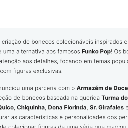
a criação de bonecos colecionáveis inspirados 
e uma alternativa aos famosos
Funko Pop
! Os 
atenção aos detalhes, focando em temas popular
om figuras exclusivas.
unciou uma parceria com o
Armazém de Doce
leção de bonecos baseada na querida
Turma do
Quico
,
Chiquinha
,
Dona Florinda
,
Sr. Girafales
rar as características e personalidades dos pe
de colecionar figuras de uma série que marcou