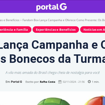
as e Benefícios
Fandom Box Lança Campanha e Oferece Como Presente: Os Bo
eriência e Família
Experiências e Benefícios
Notícias em A
Lança Campanha e 
Os Bonecos da Turm
A vila mais amada do Brasil chega cheia de nostalgia para você
Em:
Portal G
Escrito por:
Rafha Costa
02/11/2024 - 21:56
1
min.