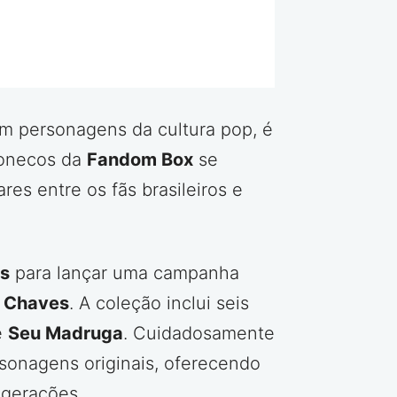
em personagens da cultura pop, é
bonecos da
Fandom Box
se
es entre os fãs brasileiros e
s
para lançar uma campanha
 Chaves
. A coleção inclui seis
e
Seu Madruga
. Cuidadosamente
rsonagens originais, oferecendo
 gerações.