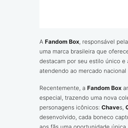
A
Fandom Box
, responsável pel
uma marca brasileira que oferec
destacam por seu estilo único e 
atendendo ao mercado nacional c
Recentemente, a
Fandom Box
an
especial, trazendo uma nova co
personagens icônicos:
Chave
s,
desenvolvido, cada boneco captu
aos fãs uma oportunidade única 