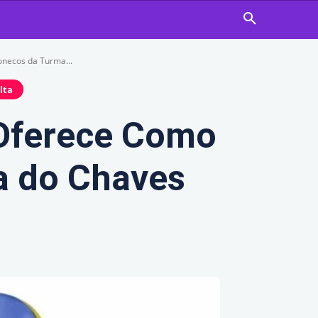
necos da Turma...
lta
Oferece Como
a do Chaves