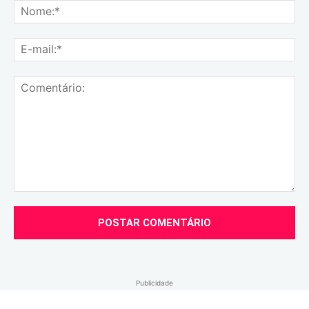
No
E-
mai
Comentário:
Publicidade