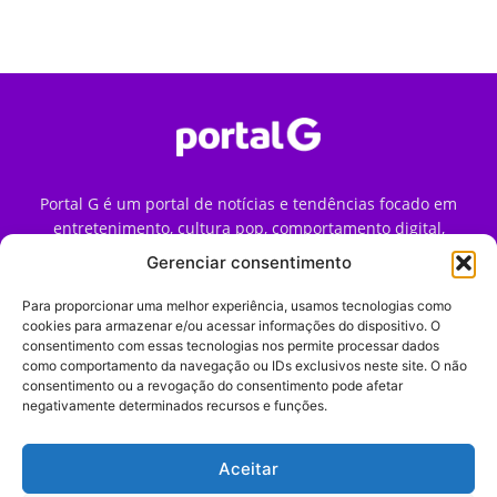
Portal G é um portal de notícias e tendências focado em
entretenimento, cultura pop, comportamento digital,
streaming, games e iniciativas de marca que impactam a
Gerenciar consentimento
forma como o público vive e consome internet no Brasil.
Para proporcionar uma melhor experiência, usamos tecnologias como
Contato:
contato@portalg.com.br
cookies para armazenar e/ou acessar informações do dispositivo. O
consentimento com essas tecnologias nos permite processar dados
como comportamento da navegação ou IDs exclusivos neste site. O não
consentimento ou a revogação do consentimento pode afetar
negativamente determinados recursos e funções.
Aceitar
Início
Sobre
Termos de Uso