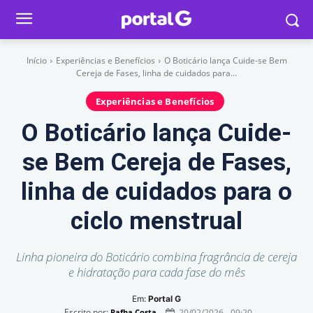
Início
Experiências e Benefícios
O Boticário lança Cuide-se Bem
Cereja de Fases, linha de cuidados para...
Experiências e Benefícios
O Boticário lança Cuide-
se Bem Cereja de Fases,
linha de cuidados para o
ciclo menstrual
Linha pioneira do Boticário combina fragrância de cereja
e hidratação para cada fase do mês
Em:
Portal G
Escrito por:
20/02/2026 - 09:20
Rafha Costa