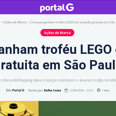
Ações de Marca
Crianças ganham troféu LEGO em atração gratuita em São 
Ações de Marca
anham troféu LEGO
ratuita em São Pau
o MorumbiShopping deixa crianças montarem e levarem troféu temáti
Em:
Portal G
Escrito por:
Rafha Costa
12/06/2026 - 22:01
1
min.