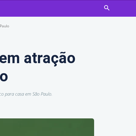
Paulo
 em atração
lo
co para casa em São Paulo.