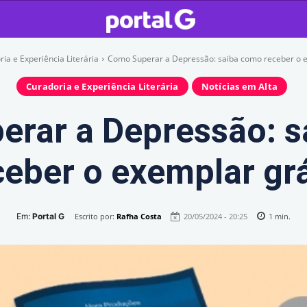
ia e Experiência Literária
Como Superar a Depressão: saiba como receber o e
Curadoria e Experiência Literária
Notícias em Alta
rar a Depressão: 
ceber o exemplar grá
Em:
Portal G
Escrito por:
Rafha Costa
20/05/2024 - 20:25
1
min.