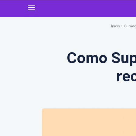
Início
Curador
Como Supe
re