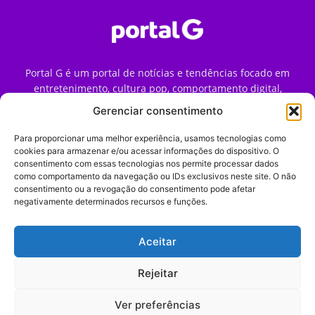
Portal G é um portal de notícias e tendências focado em
entretenimento, cultura pop, comportamento digital,
streaming, games e iniciativas de marca que impactam a
Gerenciar consentimento
forma como o público vive e consome internet no Brasil.
Para proporcionar uma melhor experiência, usamos tecnologias como
Contato:
contato@portalg.com.br
cookies para armazenar e/ou acessar informações do dispositivo. O
consentimento com essas tecnologias nos permite processar dados
como comportamento da navegação ou IDs exclusivos neste site. O não
consentimento ou a revogação do consentimento pode afetar
negativamente determinados recursos e funções.
Aceitar
Início
Sobre
Termos de Uso
Política de Privacidade
Contato
Expediente
Rejeitar
Ver preferências