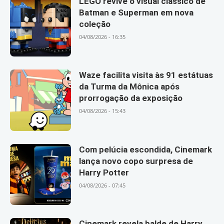
LEGO revive o visual clássico de
Batman e Superman em nova
coleção
04/08/2026 - 16:35
Waze facilita visita às 91 estátuas
da Turma da Mônica após
prorrogação da exposição
04/08/2026 - 15:43
Com pelúcia escondida, Cinemark
lança novo copo surpresa de
Harry Potter
04/08/2026 - 07:45
Cinemark revela balde de Harry