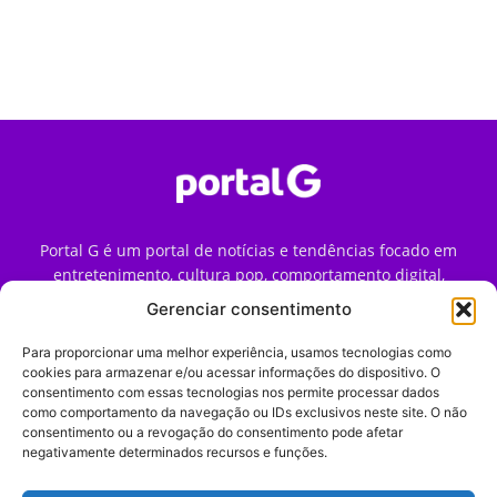
Portal G é um portal de notícias e tendências focado em
entretenimento, cultura pop, comportamento digital,
streaming, games e iniciativas de marca que impactam a
Gerenciar consentimento
forma como o público vive e consome internet no Brasil.
Para proporcionar uma melhor experiência, usamos tecnologias como
Contato:
contato@portalg.com.br
cookies para armazenar e/ou acessar informações do dispositivo. O
consentimento com essas tecnologias nos permite processar dados
como comportamento da navegação ou IDs exclusivos neste site. O não
consentimento ou a revogação do consentimento pode afetar
negativamente determinados recursos e funções.