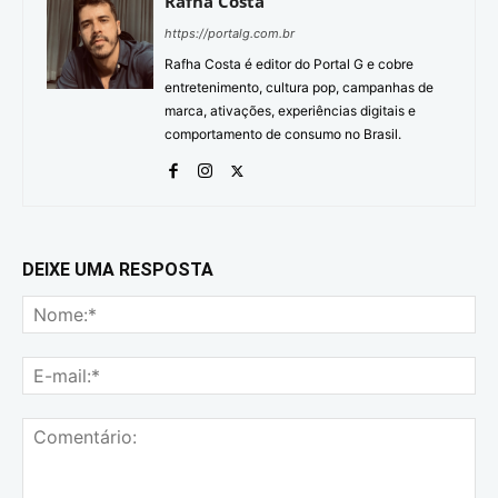
Rafha Costa
https://portalg.com.br
Rafha Costa é editor do Portal G e cobre
entretenimento, cultura pop, campanhas de
marca, ativações, experiências digitais e
comportamento de consumo no Brasil.
DEIXE UMA RESPOSTA
No
E-
mai