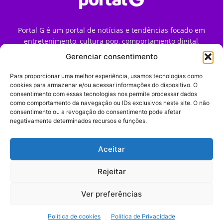
Portal G é um portal de notícias e tendências focado em
entretenimento, cultura pop, comportamento digital,
streaming, games e iniciativas de marca que impactam a
Gerenciar consentimento
forma como o público vive e consome internet no Brasil.
Para proporcionar uma melhor experiência, usamos tecnologias como
Contato:
contato@portalg.com.br
cookies para armazenar e/ou acessar informações do dispositivo. O
consentimento com essas tecnologias nos permite processar dados
como comportamento da navegação ou IDs exclusivos neste site. O não
consentimento ou a revogação do consentimento pode afetar
negativamente determinados recursos e funções.
Aceitar
Início
Sobre
Termos de Uso
Política de Privacidade
Contato
Expediente
Rejeitar
Ver preferências
© 2009–2026 Portal G. Todos os direitos reservados. Notícias e
Política de cookies
Política de Privacidade
tendências de consumo, marketing e comportamento digital.