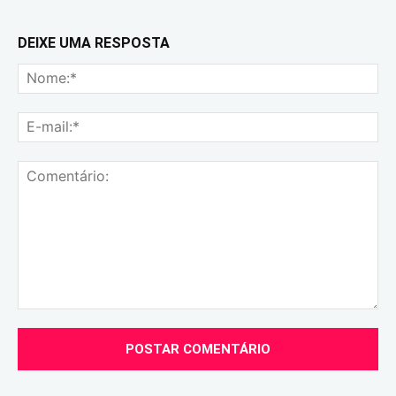
DEIXE UMA RESPOSTA
No
E-
mai
Comentário: