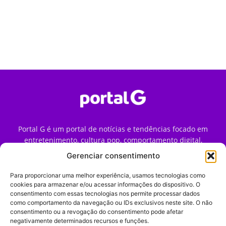
Portal G é um portal de notícias e tendências focado em
entretenimento, cultura pop, comportamento digital,
streaming, games e iniciativas de marca que impactam a
Gerenciar consentimento
forma como o público vive e consome internet no Brasil.
Para proporcionar uma melhor experiência, usamos tecnologias como
Contato:
contato@portalg.com.br
cookies para armazenar e/ou acessar informações do dispositivo. O
consentimento com essas tecnologias nos permite processar dados
como comportamento da navegação ou IDs exclusivos neste site. O não
consentimento ou a revogação do consentimento pode afetar
negativamente determinados recursos e funções.