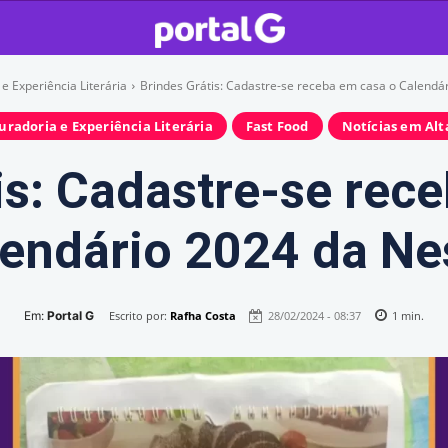
e Experiência Literária
Brindes Grátis: Cadastre-se receba em casa o Calendá
uradoria e Experiência Literária
Fast Food
Notícias em Alt
is: Cadastre-se rec
endário 2024 da Ne
Em:
Portal G
Escrito por:
Rafha Costa
28/02/2024 - 08:37
1
min.