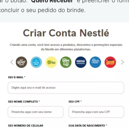
r o botão: “
Quero Receber
” e preencher o form
concluir o seu pedido do brinde.