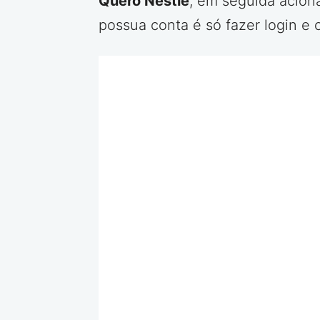
Quero Nestlé
, em seguida aciona
possua conta é só fazer login e 