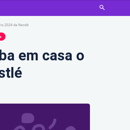
rio 2024 da Nestlé
a
eba em casa o
stlé