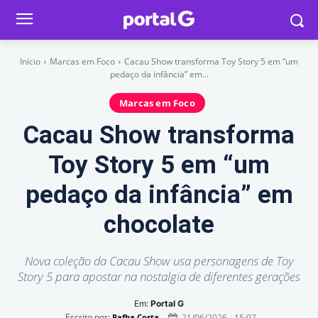
Início
Marcas em Foco
Cacau Show transforma Toy Story 5 em “um
pedaço da infância” em...
Marcas em Foco
Cacau Show transforma
Toy Story 5 em “um
pedaço da infância” em
chocolate
Nova coleção da Cacau Show usa personagens de Toy
Story 5 para apostar na nostalgia de diferentes gerações
Em:
Portal G
Escrito por:
21/06/2026 - 15:07
Rafha Costa