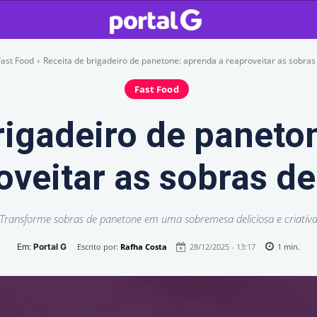
Fast Food
Receita de brigadeiro de panetone: aprenda a reaproveitar as sobras
Fast Food
rigadeiro de paneto
oveitar as sobras de
Transforme sobras de panetone em uma sobremesa deliciosa e criativ
Em:
Portal G
Escrito por:
Rafha Costa
28/12/2025 - 13:17
1
min.