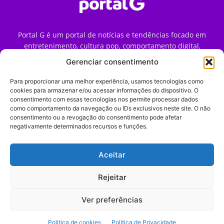
Portal G é um portal de notícias e tendências focado em
entretenimento, cultura pop, comportamento digital,
streaming, games e iniciativas de marca que impactam a
Gerenciar consentimento
forma como o público vive e consome internet no Brasil.
Para proporcionar uma melhor experiência, usamos tecnologias como
Contato:
contato@portalg.com.br
cookies para armazenar e/ou acessar informações do dispositivo. O
consentimento com essas tecnologias nos permite processar dados
como comportamento da navegação ou IDs exclusivos neste site. O não
consentimento ou a revogação do consentimento pode afetar
negativamente determinados recursos e funções.
Aceitar
Início
Sobre
Termos de Uso
Política de Privacidade
Contato
Expediente
Rejeitar
Ver preferências
© 2009–2026 Portal G. Todos os direitos reservados. Notícias e
Política de cookies
Política de Privacidade
tendências de consumo, marketing e comportamento digital.