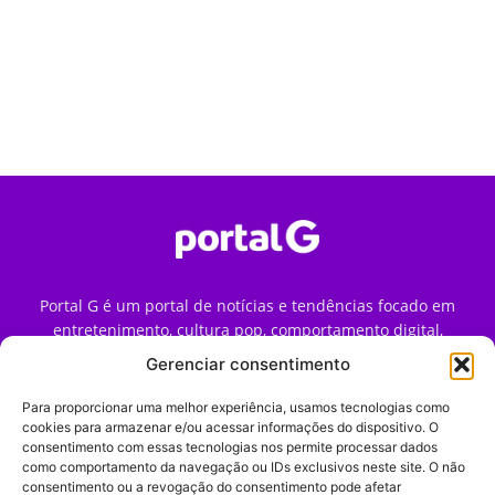
Portal G é um portal de notícias e tendências focado em
entretenimento, cultura pop, comportamento digital,
streaming, games e iniciativas de marca que impactam a
Gerenciar consentimento
forma como o público vive e consome internet no Brasil.
Para proporcionar uma melhor experiência, usamos tecnologias como
Contato:
contato@portalg.com.br
cookies para armazenar e/ou acessar informações do dispositivo. O
consentimento com essas tecnologias nos permite processar dados
como comportamento da navegação ou IDs exclusivos neste site. O não
consentimento ou a revogação do consentimento pode afetar