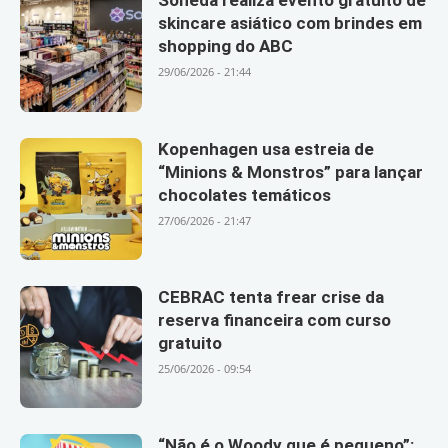
Soneda realiza evento gratuito de
skincare asiático com brindes em
shopping do ABC
29/06/2026 - 21:44
Kopenhagen usa estreia de
“Minions & Monstros” para lançar
chocolates temáticos
27/06/2026 - 21:47
CEBRAC tenta frear crise da
reserva financeira com curso
gratuito
25/06/2026 - 09:54
“Não é o Woody que é pequeno”: