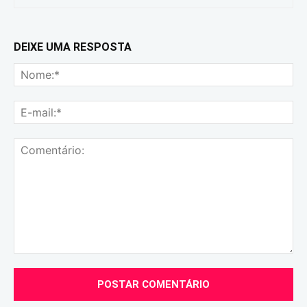
DEIXE UMA RESPOSTA
No
E-
mai
Comentário: