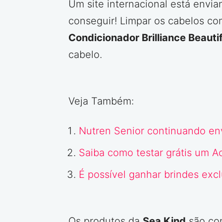
Um site internacional está envi
conseguir! Limpar os cabelos c
Condicionador Brilliance Beautif
cabelo.
Veja Também:
Nutren Senior continuando env
Saiba como testar grátis um A
É possível ganhar brindes exc
Os produtos da
Sea Kind
são con