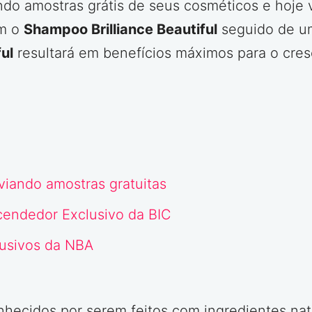
ando amostras grátis de seus cosméticos e hoje
om o
Shampoo Brilliance Beautiful
seguido de um
ul
resultará em benefícios máximos para o cres
iando amostras gratuitas
cendedor Exclusivo da BIC
lusivos da NBA
hecidos por serem feitos com ingredientes natu