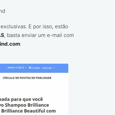
nd
clusivas. E por isso, estão
AS
, basta enviar um e-mail com
ind.com
: