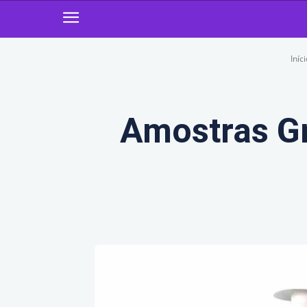
Iníci
Amostras G