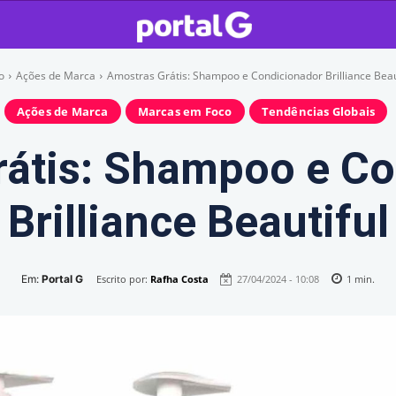
o
Ações de Marca
Amostras Grátis: Shampoo e Condicionador Brilliance Beau
Ações de Marca
Marcas em Foco
Tendências Globais
rátis: Shampoo e Co
Brilliance Beautiful
Em:
Portal G
Escrito por:
Rafha Costa
27/04/2024 - 10:08
1
min.