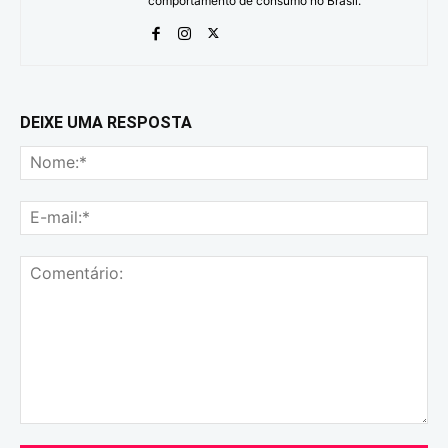
comportamento de consumo no Brasil.
DEIXE UMA RESPOSTA
No
E-
mai
Comentário: