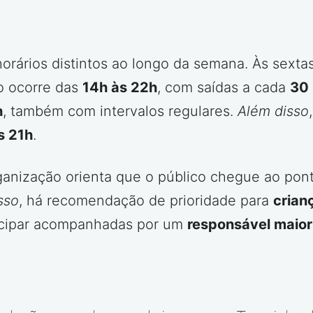
orários distintos ao longo da semana. Às sextas
o ocorre das
14h às 22h
, com saídas a cada
30 
h
, também com intervalos regulares.
Além disso
s 21h
.
ganização orienta que o público chegue ao po
sso
, há recomendação de prioridade para
crian
icipar acompanhadas por um
responsável maior