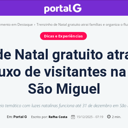
nimento em Destaque
Trenzinho de Natal gratuito atrai famílias e organiza o flux
Dicas e Experiências
e Natal gratuito atra
uxo de visitantes na
São Miguel
eio temático com luzes natalinas funciona até 31 de dezembro em São 
Em:
Portal G
Escrito por:
Rafha Costa
15/12/2025 - 07:19
2
min.