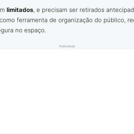
ém
limitados
, e precisam ser retirados antecip
omo ferramenta de organização do público, red
egura no espaço.
Publicidade