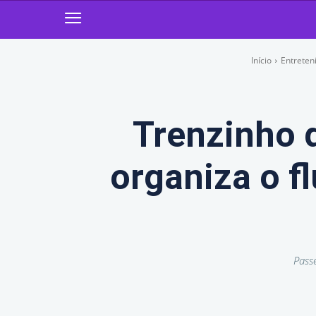
Início
Entrete
Trenzinho d
organiza o fl
Pass