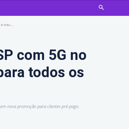
 traz...
 SP com 5G no
para todos os
os em nova promoção para clientes pré-pago.