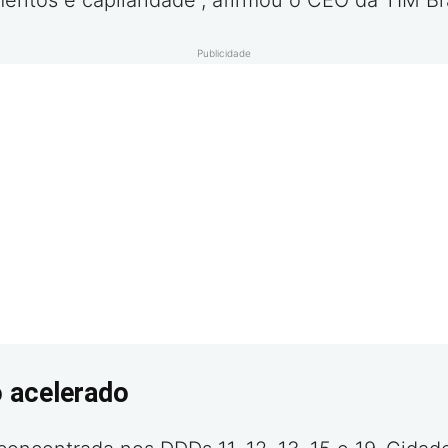
ntos e capilaridade”, afirmou o CEO da TIM Brasi
Publicidade
o acelerado