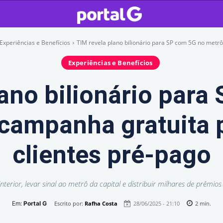
Experiências e Benefícios
TIM revela plano bilionário para SP com 5G no metrô e
Experiências e Benefícios
lano bilionário para
 campanha gratuita 
clientes pré-pago
terior, levar sinal ao metrô da capital e distribuir milhares de prêmi
Em:
Portal G
Escrito por:
Rafha Costa
28/06/2025 - 21:10
2
min.