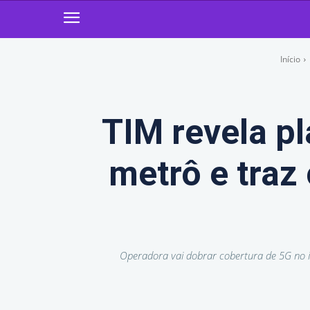
Início
TIM revela p
metrô e traz
Operadora vai dobrar cobertura de 5G no in