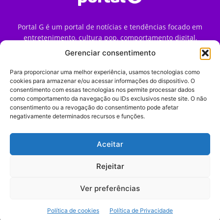
Portal G é um portal de notícias e tendências focado em
entretenimento, cultura pop, comportamento digital,
streaming, games e iniciativas de marca que impactam a
Gerenciar consentimento
forma como o público vive e consome internet no Brasil.
Para proporcionar uma melhor experiência, usamos tecnologias como
Contato:
contato@portalg.com.br
cookies para armazenar e/ou acessar informações do dispositivo. O
consentimento com essas tecnologias nos permite processar dados
como comportamento da navegação ou IDs exclusivos neste site. O não
consentimento ou a revogação do consentimento pode afetar
negativamente determinados recursos e funções.
Aceitar
Início
Sobre
Termos de Uso
Política de Privacidade
Contato
Expediente
Rejeitar
Ver preferências
© 2009–2026 Portal G. Todos os direitos reservados. Notícias e
Política de cookies
Política de Privacidade
tendências de consumo, marketing e comportamento digital.