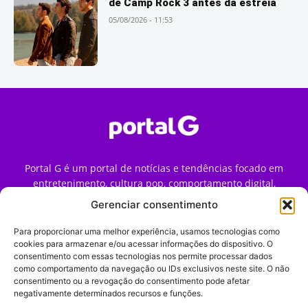
de Camp Rock 3 antes da estreia
05/08/2026 - 11:53
Portal G é um portal de notícias e tendências focado em
entretenimento, cultura pop, comportamento digital,
streaming, games e iniciativas de marca que impactam a
Gerenciar consentimento
forma como o público vive e consome internet no Brasil.
Para proporcionar uma melhor experiência, usamos tecnologias como
Contato:
contato@portalg.com.br
cookies para armazenar e/ou acessar informações do dispositivo. O
consentimento com essas tecnologias nos permite processar dados
como comportamento da navegação ou IDs exclusivos neste site. O não
consentimento ou a revogação do consentimento pode afetar
negativamente determinados recursos e funções.