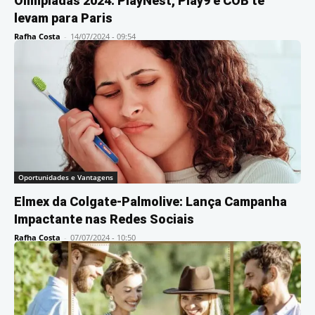
Olimpíadas 2024: PlayNest, Play9 e COB te
levam para Paris
Rafha Costa
-
14/07/2024 - 09:54
Oportunidades e Vantagens
Elmex da Colgate-Palmolive: Lança Campanha
Impactante nas Redes Sociais
Rafha Costa
-
07/07/2024 - 10:50