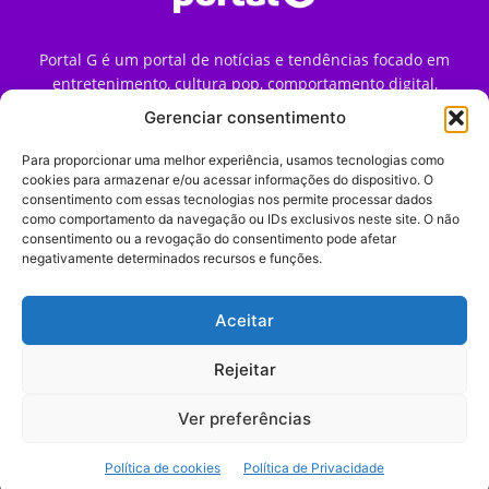
Portal G é um portal de notícias e tendências focado em
entretenimento, cultura pop, comportamento digital,
streaming, games e iniciativas de marca que impactam a
Gerenciar consentimento
forma como o público vive e consome internet no Brasil.
Para proporcionar uma melhor experiência, usamos tecnologias como
Contato:
contato@portalg.com.br
cookies para armazenar e/ou acessar informações do dispositivo. O
consentimento com essas tecnologias nos permite processar dados
como comportamento da navegação ou IDs exclusivos neste site. O não
consentimento ou a revogação do consentimento pode afetar
negativamente determinados recursos e funções.
Aceitar
Início
Sobre
Termos de Uso
Política de Privacidade
Contato
Expediente
Rejeitar
Ver preferências
© 2009–2026 Portal G. Todos os direitos reservados. Notícias e
Política de cookies
Política de Privacidade
tendências de consumo, marketing e comportamento digital.