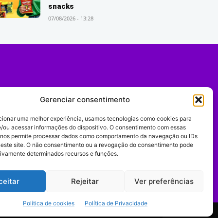
snacks
07/08/2026 - 13:28
Gerenciar consentimento
cionar uma melhor experiência, usamos tecnologias como cookies para
/ou acessar informações do dispositivo. O consentimento com essas
 nos permite processar dados como comportamento da navegação ou IDs
neste site. O não consentimento ou a revogação do consentimento pode
tivamente determinados recursos e funções.
Expediente
ceitar
Rejeitar
Ver preferências
Política de cookies
Política de Privacidade
comportamento digital.