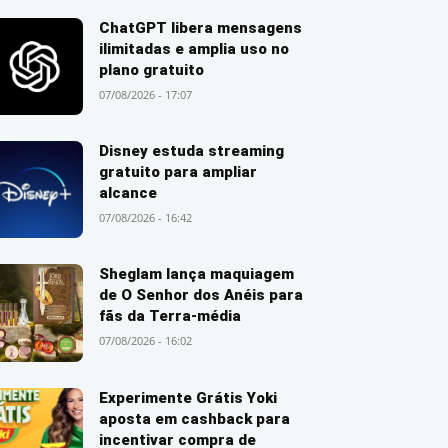
ChatGPT libera mensagens
ilimitadas e amplia uso no
plano gratuito
07/08/2026 - 17:07
Disney estuda streaming
gratuito para ampliar
alcance
07/08/2026 - 16:42
Sheglam lança maquiagem
de O Senhor dos Anéis para
fãs da Terra-média
07/08/2026 - 16:02
Experimente Grátis Yoki
aposta em cashback para
incentivar compra de