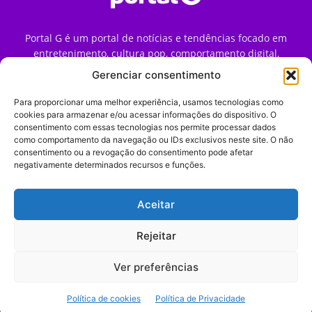
Portal G é um portal de notícias e tendências focado em
entretenimento, cultura pop, comportamento digital,
streaming, games e iniciativas de marca que impactam a
Gerenciar consentimento
forma como o público vive e consome internet no Brasil.
Para proporcionar uma melhor experiência, usamos tecnologias como
Contato:
contato@portalg.com.br
cookies para armazenar e/ou acessar informações do dispositivo. O
consentimento com essas tecnologias nos permite processar dados
como comportamento da navegação ou IDs exclusivos neste site. O não
consentimento ou a revogação do consentimento pode afetar
negativamente determinados recursos e funções.
Aceitar
Início
Sobre
Termos de Uso
Política de Privacidade
Contato
Expediente
Rejeitar
Ver preferências
© 2009–2026 Portal G. Todos os direitos reservados. Notícias e
Política de cookies
Política de Privacidade
tendências de consumo, marketing e comportamento digital.